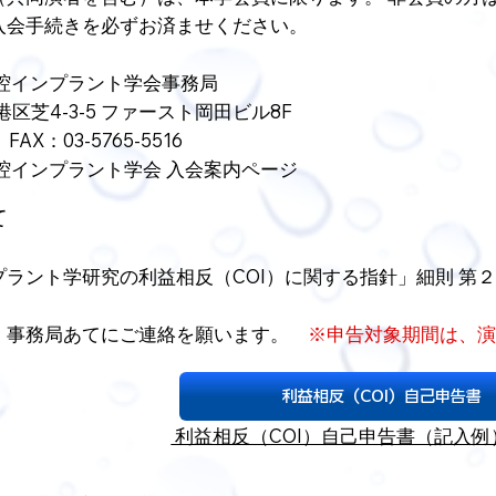
入会手続きを必ずお済ませください。
口腔インプラント学会事務局
都港区芝4-3-5 ファースト岡田ビル8F
 FAX：03-5765-5516
腔インプラント学会 入会案内ページ
て
ラント学研究の利益相反（COI）に関する指針」細則 第
、事務局あてにご連絡を願います。
※申告対象期間は、演
利益相反（COI）自己申告書
利益相反（COI）自己申告書（記入例