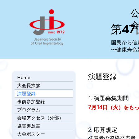
​第4
国民から信
〜健康寿命
​演題登録
Home
大会長挨拶
演題登録
1. 演題募集期間
事前参加登録
7月14日（火）をも
プログラム
会場アクセス（外部）
協賛趣意書
2. 応募規定
大会ポスター
発表者の資格発表者