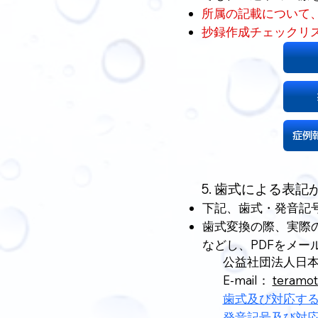
所属の記載について
抄録作成チェックリ
症例
5. 歯式による表
下記、歯式・発音記号
歯式変換の際、実際
などし、PDFをメー
公益社団法人日本
E-mail：
teramo
​歯式及び対応す
発音記号及び対