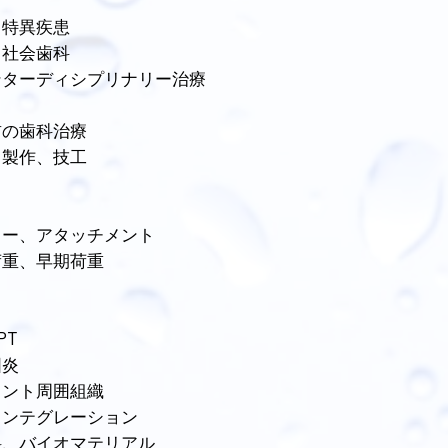
、特異疾患
、社会歯科
ンターディシプリナリー治療
前の歯科治療
、製作、技工
ャー、アタッチメント
荷重、早期荷重
PT
囲炎
ラント周囲組織
インテグレーション
料、バイオマテリアル