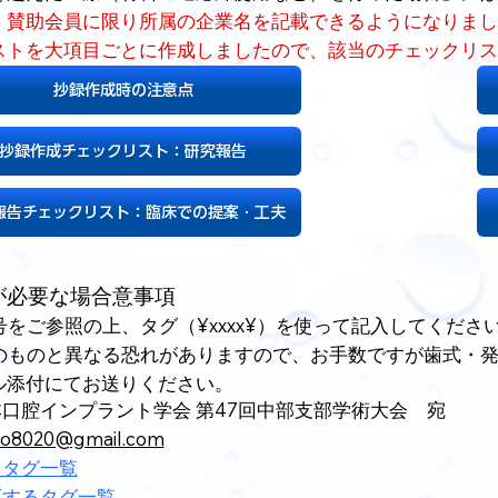
、賛助会員に限り所属の企業名を記載できるようになりまし
ストを大項目ごとに作成しましたので、該当のチェックリス
抄録作成時の注意点
抄録作成チェックリスト：研究報告
報告チェックリスト：臨床での提案・工夫
記が必要な場合意事項
をご参照の上、タグ（¥xxxx¥）を使って記入してくだ
のものと異なる恐れがありますので、お手数ですが歯式・
ル添付にてお送りください。
口腔インプラント学会 第47回中部支部学術大会 宛
to8020@gmail.com
るタグ一覧
応するタグ一覧