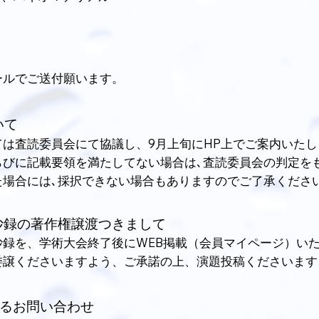
ールでご送付願います。
いて
は査読委員会にて協議し、9月上旬にHP上でご案内いたし
らびに記載要領を満たしてない場合は､査読委員会の判定を
た場合には､採択できない場合もありますのでご了承くださ
に抄録の著作権譲渡つきまして
抄録を、学術大会終了後にWEB掲載（会員マイページ）い
委譲くださいますよう、ご承諾の上、演題投稿くださいます
関するお問い合わせ