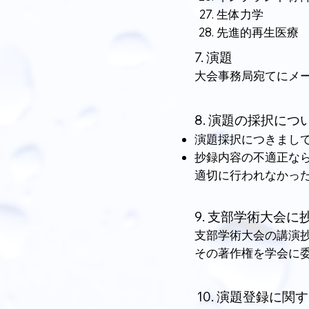
生体力学
先進的再生医療
7. 演題
大会事務局宛てにメ
8. 演題の採択につ
演題採択につきまして
抄録内容の不適正な
適切に行われなかっ
9. 支部学術大会
支部学術大会の講演
その著作権を学会に
10. 演題登録に