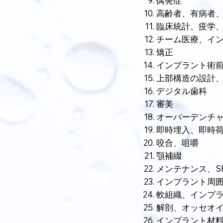
偶発症
高齢者、有病者
臨床統計、疫学
チーム医療、イ
矯正
インプラント術
上部構造の設計
デジタル歯科
審美
オーバーデンチ
即時埋入、即時
咬合、咀嚼
顎補綴
メンテナンス、S
インプラント周
軟組織、インプ
解剖、オッセオ
インプラント材