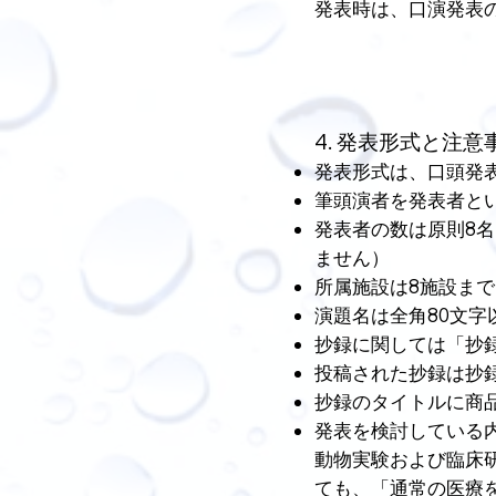
発表時は、口演発表
4. 発表形式と注意
発表形式は、口頭発
筆頭演者を発表者と
発表者の数は原則8
ません）
所属施設は8施設ま
演題名は全角80文字
抄録に関しては「抄
投稿された抄録は抄
抄録のタイトルに商
発表を検討している
動物実験および臨床
ても、「通常の医療