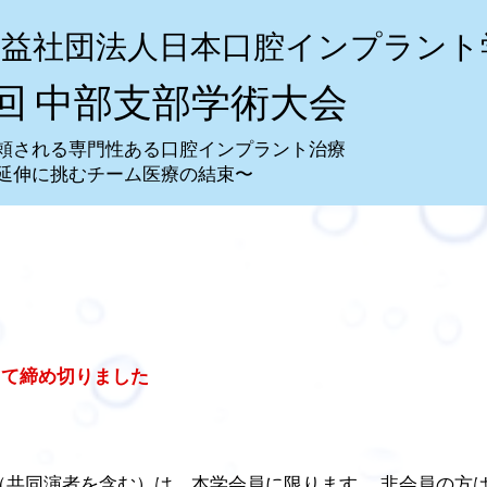
公益社団法人日本口腔インプラント
会
7回 中部支部学術大会
頼される専門性ある口腔インプラント治療
延伸に挑むチーム医療の結束〜
って締め切りました
（共同演者を含む）は、本学会員に限ります。 非会員の方