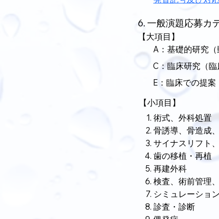
6. 一般演題応募カ
【大項目】
A：基礎的研究（
C：臨床研究（臨
E：臨床での提案
【小項目】
術式、外科処置
骨誘導、骨造成、
サイナスリフト
歯の移植・再植
再建外科
検査、術前管理
シミュレーショ
診査・診断