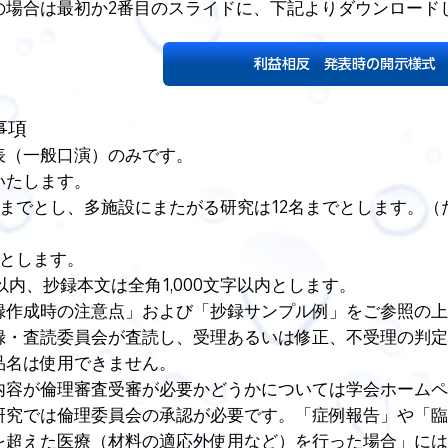
の場合は最初か2番目のスライドに、下記よりダウンロードし
利益相反 発表時の開示様式
事項
表（一般口演）のみです。
いたします。
名までとし、多施設にまたがる研究は12名までとします。
でとします。
以内、抄録本文は全角1,000文字以内とします。
録作成時の注意点」および「抄録サンプル例」をご参照の上
録・査読委員会が査読し、受理あるいは修正、不受理の判定
品名は使用できません。
内容が倫理審査受審が必要かどうかについては学会ホームペ
研究では倫理委員会の承認が必要です。「症例報告」や「臨
を超えた医療（材料の適応外使用など）を行った場合」には