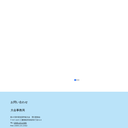
事前参加登録ページが公開されました。
事前参加登録の申込締切は2026年9月20日
（日）23:59となります。お早めにお申込くだ
​お問い合わせ
さい。 事前参加登録ページはこちら
大会事務局
第47回中部支部学術大会 実行委員会
〒517-0011 三重県鳥羽市鳥羽3丁目10-3
TEL:
0599-25-2539
FAX: 0599-25-2532